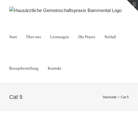
Zum
Inhalt
springen
Start
Über uns
Leistungen
Die Praxis
Notfall
Rezeptbestellung
Kontakt
Cat 5
Startseite
Cat 5