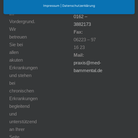
59
Kontakt
Patienten
Impressum
|
Datenschutzerklärung
Mobil:
im
0162 –
Vordergrund.
3882173
Wir
Fax:
betreuen
06223 – 97
Sie bei
16 23
allen
Mail:
akuten
praxis@med-
Erkrankungen
bammental.de
und stehen
bei
chronischen
Erkrankungen
begleitend
und
unterstützend
an Ihrer
Seite.