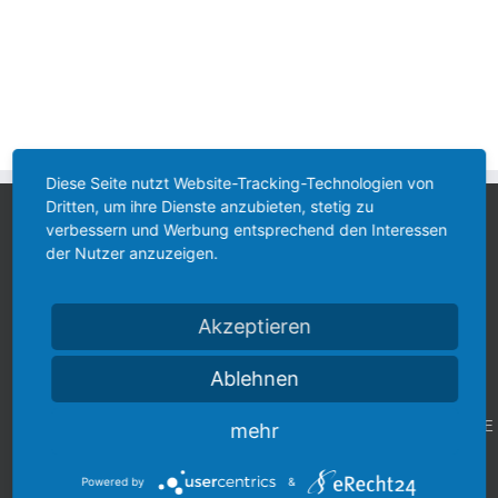
Diese Seite nutzt Website-Tracking-Technologien von
Dritten, um ihre Dienste anzubieten, stetig zu
verbessern und Werbung entsprechend den Interessen
der Nutzer anzuzeigen.
NAVIGATION
KONTAKT
ANFAHRT /
&
KARTE
DATENSCHUTZ
Hauptstr.
Akzeptieren
Bei uns
47
stehen die
Startseite
Detailansicht
69245
Ablehnen
Gesundheit
auf unserer
Bammental
und das
Impressum
KONTAKTSEITE
mehr
Wohlergehen
Tel.:
aller
Datenschutz
06223 – 59
Powered by
&
unserer